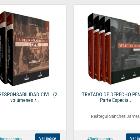
RESPONSABILIDAD CIVIL (2
TRATADO DE DERECHO PEN
volúmenes /..
Parte Especia..
Reátegui Sánchez James
Ver índice
Ver í