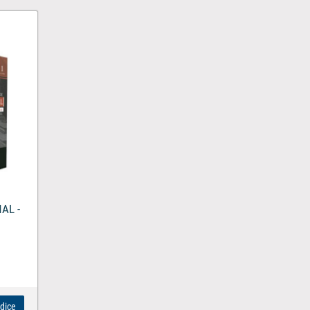
AL -
ndice