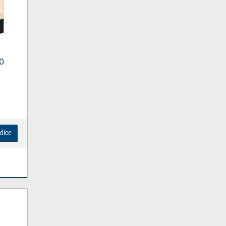
O
ndice