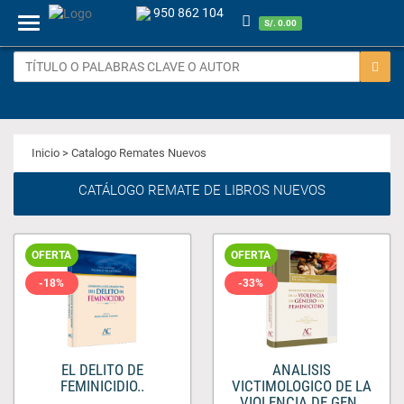
950 862 104
Menu
S/. 0.00
Inicio
> Catalogo Remates Nuevos
CATÁLOGO REMATE DE LIBROS NUEVOS
OFERTA
OFERTA
-18%
-33%
EL DELITO DE
ANALISIS
FEMINICIDIO..
VICTIMOLOGICO DE LA
VIOLENCIA DE GEN..