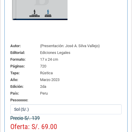
Autor:
(Presentación: José A. Silva Vallejo)
Editorial:
Ediciones Legales
Formato:
17 x 24 cm
Páginas:
720
Tapa:
Rústica
Año:
Marzo 2023
Edición:
2da
País:
Peru
Pesooooo:
Precio S/. 139
Oferta: S/. 69.00