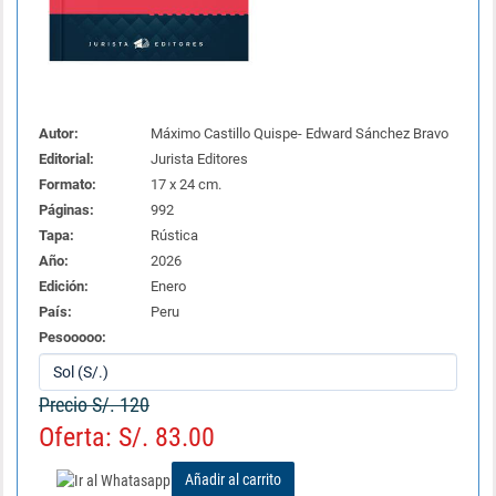
Autor:
Máximo Castillo Quispe- Edward Sánchez Bravo
Editorial:
Jurista Editores
Formato:
17 x 24 cm.
Páginas:
992
Tapa:
Rústica
Año:
2026
Edición:
Enero
País:
Peru
Pesooooo:
Precio S/. 120
Oferta: S/. 83.00
Añadir al carrito