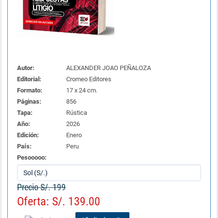
Autor:
ALEXANDER JOAO PEÑALOZA
Editorial:
Cromeo Editores
Formato:
17 x 24 cm.
Páginas:
856
Tapa:
Rústica
Año:
2026
Edición:
Enero
País:
Peru
Pesooooo:
Precio S/. 199
Oferta: S/. 139.00