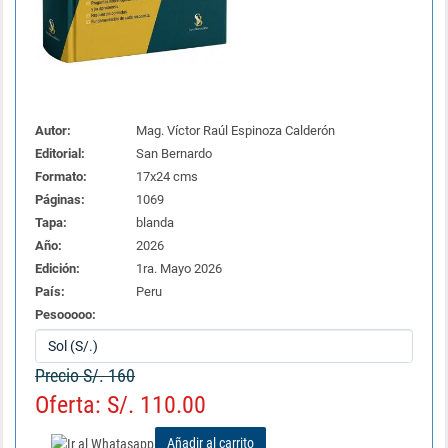
Autor:
Mag. Víctor Raúl Espinoza Calderón
Editorial:
San Bernardo
Formato:
17x24 cms
Páginas:
1069
Tapa:
blanda
Año:
2026
Edición:
1ra. Mayo 2026
País:
Peru
Pesooooo:
Precio S/. 160
Oferta: S/. 110.00
Añadir al carrito