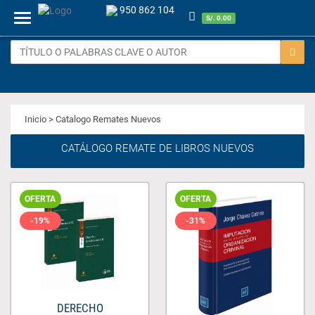
950 862 104
Menu
S/. 0.00
Inicio
> Catalogo Remates Nuevos
CATÁLOGO REMATE DE LIBROS NUEVOS
OFERTA
OFERTA
-19%
-31%
DERECHO