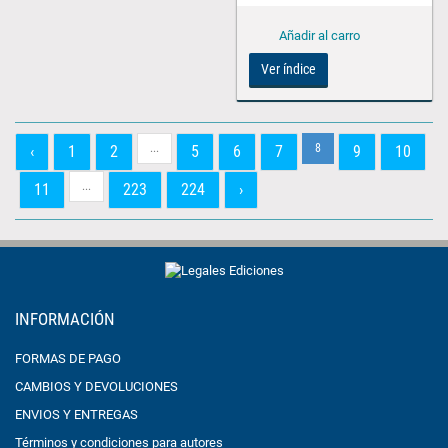
Ver índice
...
8
‹
1
2
5
6
7
9
10
...
11
223
224
›
INFORMACIÓN
FORMAS DE PAGO
CAMBIOS Y DEVOLUCIONES
ENVIOS Y ENTREGAS
Términos y condiciones para autores