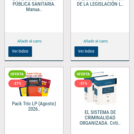
PÚBLICA SANITARIA.
DE LA LEGISLACIÓN L..
Manua..
Ver índice
Ver índice
OFERTA
OFERTA
-27%
-31%
Pack Trío LP (Agosto)
2026..
EL SISTEMA DE
CRIMINALIDAD
ORGANIZADA. Críti..