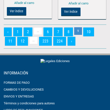
Ver índice
Ver índice
...
9
‹
1
2
6
7
8
10
...
11
12
223
224
›
INFORMACIÓN
FORMAS DE PAGO
CAMBIOS Y DEVOLUCIONES
ENVIOS Y ENTREGAS
Términos y condiciones para autores