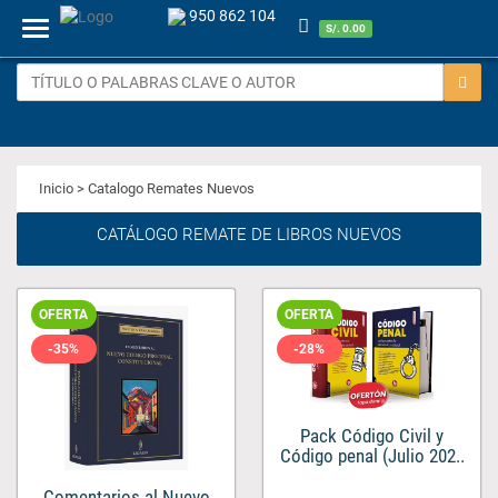
950 862 104
Menu
S/. 0.00
Inicio
> Catalogo Remates Nuevos
CATÁLOGO REMATE DE LIBROS NUEVOS
OFERTA
OFERTA
-35%
-28%
Pack Código Civil y
Código penal (Julio 202..
Comentarios al Nuevo