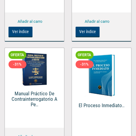
Ver índice
Ver índice
OFERTA
OFERTA
-31%
-31%
Manual Práctico De
Contrainterrogatorio A
Pe..
El Proceso Inmediato..